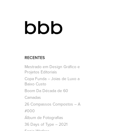
RECENTES
Mestrado em Design Gráfico e
Projetos Editoriais
Copa Funda – Joias de Luxo a
Baixo Custo
Boom Da Década de 60
Camadas
26 Compassos Compostos – A
#000
Álbum de Fotografias
36 Days of Type – 2021
Sonic Warfare