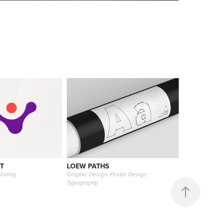
T
LOEW PATHS
anding
Graphic Design, Poster Design, 
Typography